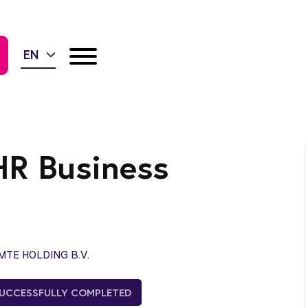
EN
HR Business
TE HOLDING B.V.
UCCESSFULLY COMPLETED