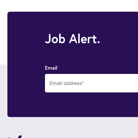
Clinics!
Job Alert.
Email