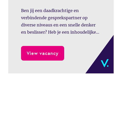
Ben jij een daadkrachtige en
verbindende gesprekspartner op
diverse niveaus en een snelle denker
en beslisser? Heb je een inhoudelijke
drive en een heldere visie op HR en
weet je dit samen met je team te
View vacancy
vertalen naar een duidelijke strategie
en concrete acties? Als Manager HR
Advisory bij Bergman Clinics werk je
samen met een team van HR Business
Partners en HR Adviseurs aan een
organisatie met positieve impact op de
zorg. Een mooie kans om in een
nieuwe rol bij te dragen aan de verdere
professionalisering van Bergman