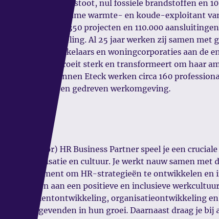
Nul: nul CO₂-uitstoot, nul fossiele brandstoffen en 
grootste duurzame warmte- en koude-exploitant van
met meer dan 350 projecten en 110.000 aansluitingen
warmte en koeling. Al 25 jaar werken zij samen met
projectontwikkelaars en woningcorporaties aan de en
organisatie groeit sterk en transformeert om haar am
realiseren. Binnen Eteck werken circa 160 professiona
dynamische en gedreven werkomgeving.
Positie
Als (Senior) HR Business Partner speel je een cruciale
de organisatie en cultuur. Je werkt nauw samen met 
management om HR-strategieën te ontwikkelen en 
bijdragen aan een positieve en inclusieve werkcultuur
voor talentontwikkeling, organisatieontwikkeling e
leidinggevenden in hun groei. Daarnaast draag je bij