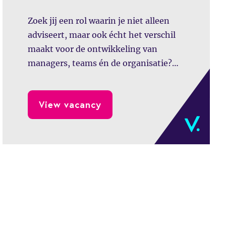
Zoek jij een rol waarin je niet alleen
adviseert, maar ook écht het verschil
maakt voor de ontwikkeling van
managers, teams én de organisatie?
Ben jij een stevige gesprekspartner die
verbinding creëert en inhoudelijk
View vacancy
sterk is? Dan zou de functie van HR
Business Partner bij het CHDR
uitstekend bij je kunnen passen.