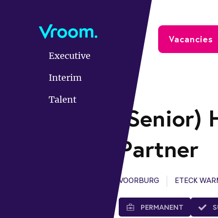
Skip
to
main
Over ons
Clients
Vacancies
content
Executive
Interim
Talent
(Senior) 
Partner
VOORBURG
ETECK WARM
PERMANENT
S