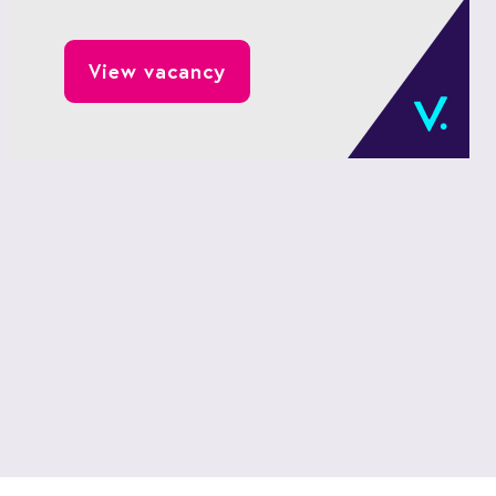
gedreven (Senior) HR Business Partner
om de groei en ontwikkeling van de
View vacancy
organisatie te ondersteunen met een
strategische HR-aanpak.