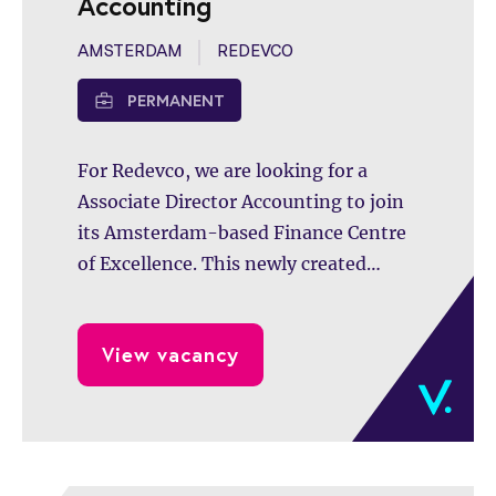
Accounting
professionalisering van Bergman
Clinics!
AMSTERDAM
REDEVCO
PERMANENT
For Redevco, we are looking for a
Associate Director Accounting to join
its Amsterdam-based Finance Centre
of Excellence. This newly created
leadership position offers a unique
opportunity to lead an international
View vacancy
team, shape the future of the
accounting function and contribute to
the continued growth and
professionalization of one of Europe's
leading real estate investment