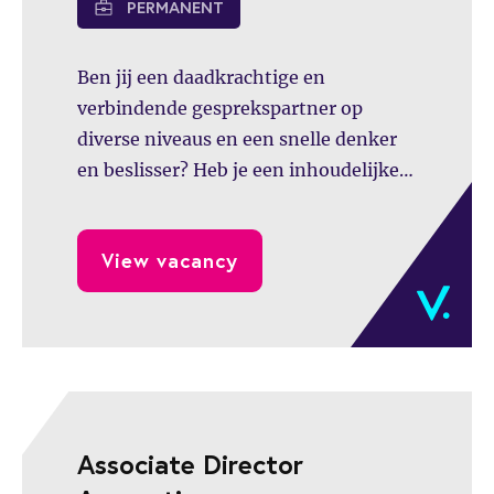
PERMANENT
Ben jij een daadkrachtige en
verbindende gesprekspartner op
diverse niveaus en een snelle denker
en beslisser? Heb je een inhoudelijke
drive en een heldere visie op HR en
weet je dit samen met je team te
View vacancy
vertalen naar een duidelijke strategie
en concrete acties? Als Manager HR
Advisory bij Bergman Clinics werk je
samen met een team van HR Business
Partners en HR Adviseurs aan een
organisatie met positieve impact op de
zorg. Een mooie kans om in een
Associate Director
nieuwe rol bij te dragen aan de verdere