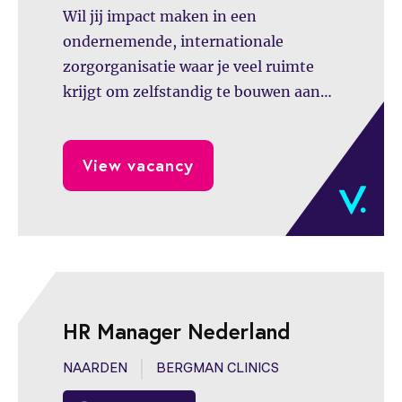
Wil jij impact maken in een
ondernemende, internationale
zorgorganisatie waar je veel ruimte
krijgt om zelfstandig te bouwen aan
Group Finance? Als Group Finance
Manager bij Bergman Clinics
View vacancy
combineer je hoogwaardige
accounting en reporting met
internationale samenwerking en
uitdagende verbetertrajecten. Je bent
de inhoudelijke sparringpartner voor
de externe accountant, werkt nauw
samen met de CFO en Director Group
HR Manager Nederland
Control en draagt actief bij aan de
verdere ontwikkeling van de
NAARDEN
BERGMAN CLINICS
internationale finance-organisatie.