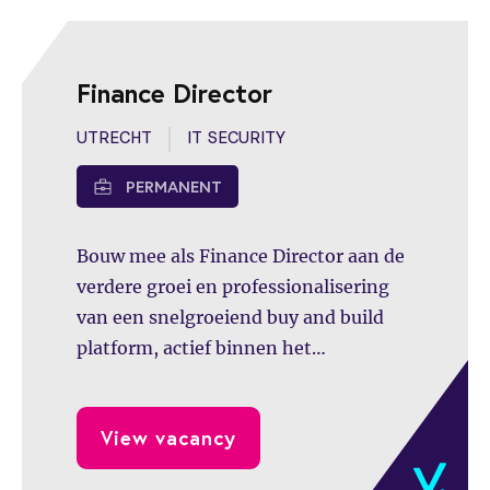
Finance Director
UTRECHT
IT SECURITY
PERMANENT
Bouw mee als Finance Director aan de
verdere groei en professionalisering
van een snelgroeiend buy and build
platform, actief binnen het
cybersecurity landschap. Jij tilt als
MT-lid in deze rol finance & BI naar de
View vacancy
volgende fase.