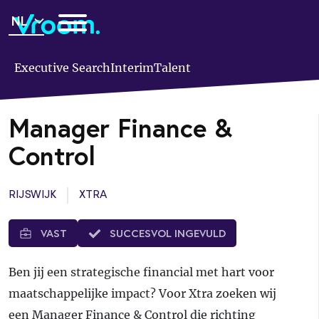
Overslaan
NL
en
naar
de
Executive Search
Interim
Talent
inhoud
gaan
Manager Finance &
Control
RIJSWIJK
XTRA
VAST
SUCCESVOL INGEVULD
Ben jij een strategische financial met hart voor
maatschappelijke impact? Voor Xtra zoeken wij
een Manager Finance & Control die richting