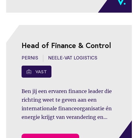
financefunctie binnen een
dynamische en groeiende organisatie.
Head of Finance & Control
PERNIS
NEELE-VAT LOGISTICS
VAST
Ben jij een ervaren finance leader die
richting weet te geven aan een
internationale financeorganisatie én
energie krijgt van verandering en
groei? Dan is dit jouw kans om impact
te maken binnen Neele-Vat Logistics.