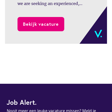
we are seeking an experienced,
commercially minded, and hands-on
Chief Financial Officer (CFO).
Bekijk vacature
Job Alert.
Nooit meer een leuke vacature missen? Meld je