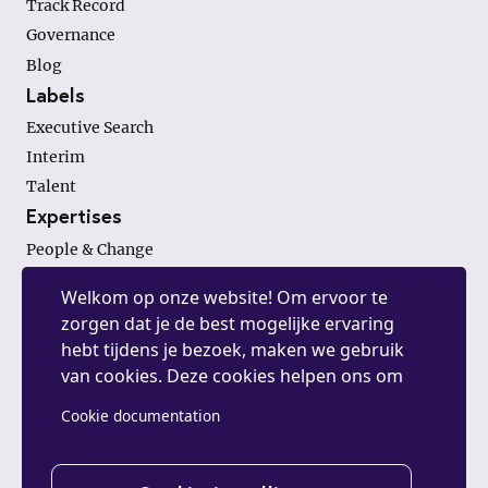
Track Record
Governance
Blog
Labels
Executive Search
Interim
Talent
Expertises
People & Change
Finance & Investments
Welkom op onze website! Om ervoor te
General Management
zorgen dat je de best mogelijke ervaring
hebt tijdens je bezoek, maken we gebruik
van cookies. Deze cookies helpen ons om
Contact.
de website te optimaliseren, statistieken te
Cookie documentation
06- 38 08 35 90
verzamelen en je gepersonaliseerde inhoud
info@vroomsearch.nl
en advertenties te tonen. Door op
"Accepteren" te klikken, ga je akkoord met