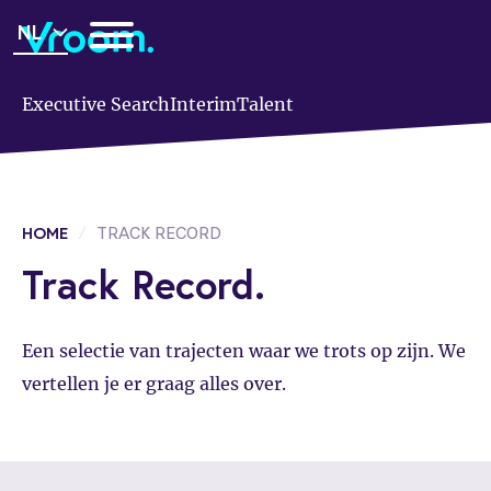
Overslaan
NL
en
naar
de
Executive Search
Interim
Talent
inhoud
gaan
Kruimelpad
HOME
TRACK RECORD
Track Record.
Een selectie van trajecten waar we trots op zijn. We
vertellen je er graag alles over.