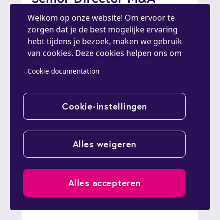
Welkom op onze website! Om ervoor te
zorgen dat je de best mogelijke ervaring
hebt tijdens je bezoek, maken we gebruik
van cookies. Deze cookies helpen ons om
de website te optimaliseren, statistieken te
Cookie documentation
verzamelen en je gepersonaliseerde inhoud
en advertenties te tonen. Door op
"Accepteren" te klikken, ga je akkoord met
Cookie-instellingen
het gebruik van alle cookies op onze
website. Je kunt je cookievoorkeuren altijd
aanpassen in de instellingen. Bedankt dat je
Alles weigeren
voor een gepersonaliseerde en verbeterde
ervaring kiest!
Alles accepteren
MN
Finance Director