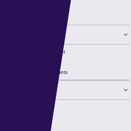
Filters
Expertise
General Management
People & Change
Finance & Investments
Label
Executive
Interim
Talent