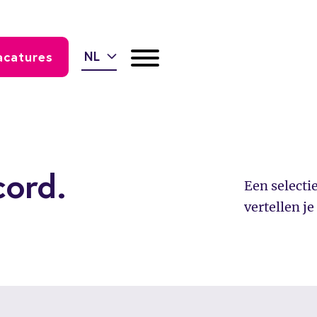
NL
acatures
d
cord.
Een selectie
vertellen je