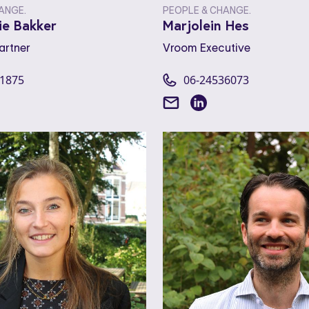
ANGE.
PEOPLE & CHANGE.
ie Bakker
Marjolein Hes
artner
Vroom Executive
41875
06-24536073