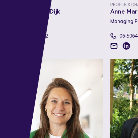
PEOPLE & CHANGE.
PEOPLE & CH
Anneloes van Dijk
Anne Mar
Vroom Talent
Managing P
06-40680822
06-506