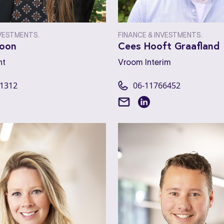
NVESTMENTS.
FINANCE & INVESTMENTS.
roon
Cees Hooft Graafland
nt
Vroom Interim
21312
06-11766452