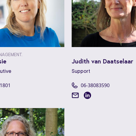
NAGEMENT.
sie
Judith van Daatselaar
utive
Support
41801
06-38083590