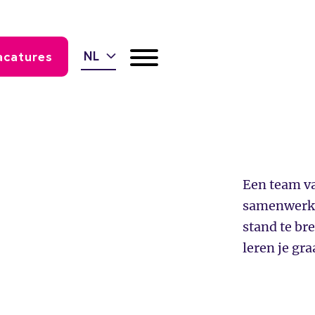
NL
acatures
d
Een team va
samenwerkt
stand te br
leren je gr