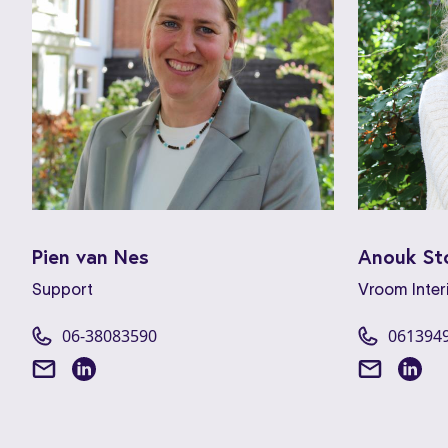
Pien van Nes
Anouk St
Support
Vroom Inter
06-38083590
061394