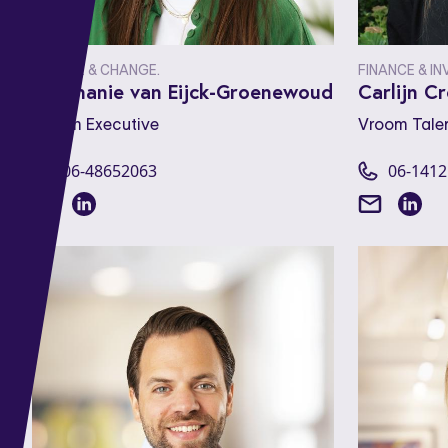
PEOPLE & CHANGE.
FINANCE & I
Stephanie van Eijck-Groenewoud
Carlijn C
Vroom Executive
Vroom Tale
06-48652063
06-141