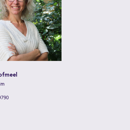
ofmeel
im
9790