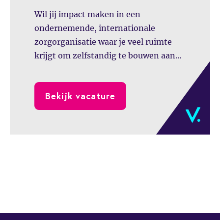
Wil jij impact maken in een
ondernemende, internationale
zorgorganisatie waar je veel ruimte
krijgt om zelfstandig te bouwen aan
Group Finance? Als Group Finance
Manager bij Bergman Clinics
Bekijk vacature
combineer je hoogwaardige
accounting en reporting met
internationale samenwerking en
uitdagende verbetertrajecten. Je bent
de inhoudelijke sparringpartner voor
de externe accountant, werkt nauw
samen met de CFO en Director Group
Control en draagt actief bij aan de
verdere ontwikkeling van de