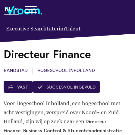
Overslaan
NL
en
naar
de
Executive Search
Interim
Talent
inhoud
gaan
Directeur Finance
RANDSTAD
HOGESCHOOL INHOLLAND
VAST
SUCCESVOL INGEVULD
Voor Hogeschool Inholland, een hogeschool met
acht vestigingen, verspreid over Noord- en Zuid
Directeur
Holland, zijn wij op zoek naar een
Finance, Business Control & Studentenadministratie