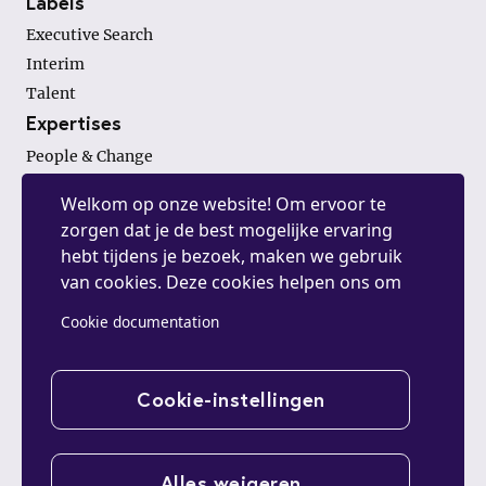
Labels
Executive Search
Interim
Talent
Expertises
People & Change
Finance & Investments
Welkom op onze website! Om ervoor te
General Management
zorgen dat je de best mogelijke ervaring
hebt tijdens je bezoek, maken we gebruik
van cookies. Deze cookies helpen ons om
Contact.
de website te optimaliseren, statistieken te
Cookie documentation
06- 38 08 35 90
verzamelen en je gepersonaliseerde inhoud
info@vroomsearch.nl
en advertenties te tonen. Door op
"Accepteren" te klikken, ga je akkoord met
Cookie-instellingen
het gebruik van alle cookies op onze
website. Je kunt je cookievoorkeuren altijd
aanpassen in de instellingen. Bedankt dat je
Alles weigeren