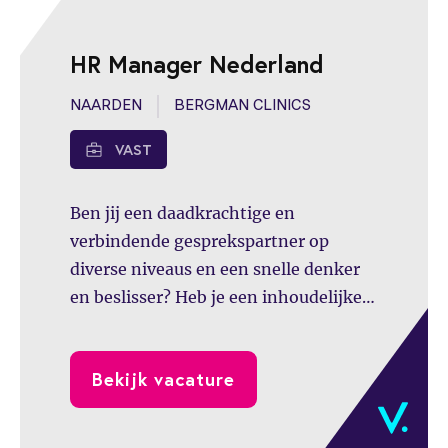
HR Manager Nederland
NAARDEN
BERGMAN CLINICS
VAST
Ben jij een daadkrachtige en
verbindende gesprekspartner op
diverse niveaus en een snelle denker
en beslisser? Heb je een inhoudelijke
drive en een heldere visie op HR en
weet je dit samen met je team te
Bekijk vacature
vertalen naar een duidelijke strategie
en concrete acties? Als Manager HR
Advisory bij Bergman Clinics werk je