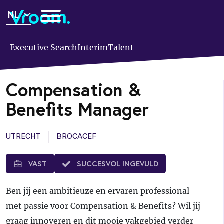
Overslaan
NL
en
naar
de
Executive Search
Interim
Talent
inhoud
gaan
Compensation &
Benefits Manager
UTRECHT
BROCACEF
VAST
SUCCESVOL INGEVULD
Ben jij een ambitieuze en ervaren professional
met passie voor Compensation & Benefits? Wil jij
graag innoveren en dit mooie vakgebied verder