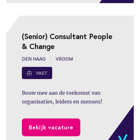
samen met een team van HR Business
Partners en HR Adviseurs aan een
organisatie met positieve impact op de
zorg. Een mooie kans om in een
(Senior) Consultant People
nieuwe rol bij te dragen aan de verdere
& Change
professionalisering van Bergman
Clinics!
DEN HAAG
VROOM
VAST
Bouw mee aan de toekomst van
organisaties, leiders en mensen!
Bekijk vacature