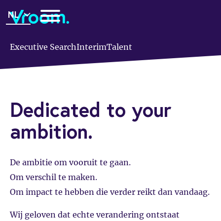
Overslaan
NL
en
naar
de
Executive Search
Interim
Talent
inhoud
gaan
Dedicated to your
ambition.
De ambitie om vooruit te gaan.
Om verschil te maken.
Om impact te hebben die verder reikt dan vandaag.
Wij geloven dat echte verandering ontstaat