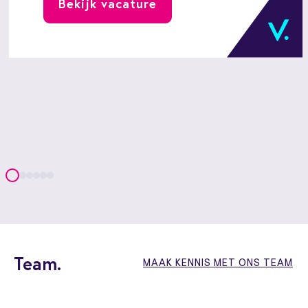
Bekijk vacature
leider die helpt de toekomst van het
duurzame energiesysteem in Nederland
vorm te geven.
Team.
MAAK KENNIS MET ONS TEAM